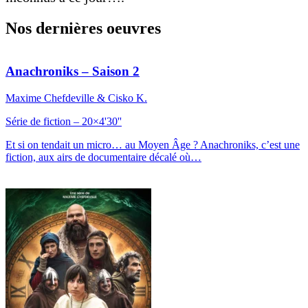
Nos dernières oeuvres
Anachroniks – Saison 2
Maxime Chefdeville & Cisko K.
Série de fiction – 20×4'30''
Et si on tendait un micro… au Moyen Âge ? Anachroniks, c’est une
fiction, aux airs de documentaire décalé où…