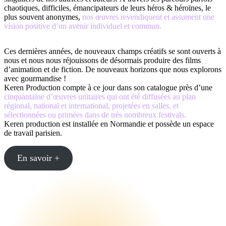
chaotiques, difficiles, émancipateurs de leurs héros & héroïnes, le
plus souvent anonymes,
nos œuvres revendiquent et assument une
vision positive d’un avenir individuel et commun.
Ces dernières années, de nouveaux champs créatifs se sont ouverts à
nous et nous nous réjouissons de désormais produire des films
d’animation et de fiction. De nouveaux horizons que nous explorons
avec gourmandise !
Keren Production compte à ce jour dans son catalogue près d’une
cinquantaine d’œuvres unitaires qui ont été diffusées au plan
régional, national et international, projetées en salles, et
sélectionnées ou primées dans de très nombreux festivals.
Keren production est installée en Normandie et possède un espace
de travail parisien.
En savoir +